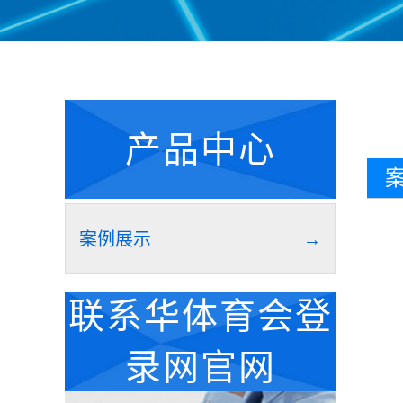
产品中心
案例展示
→
联系华体育会登
录网官网