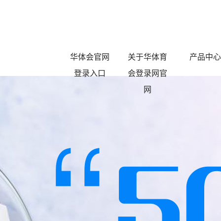
华体会官网
关于华体育
产品中心
登录入口
会登录网官
网