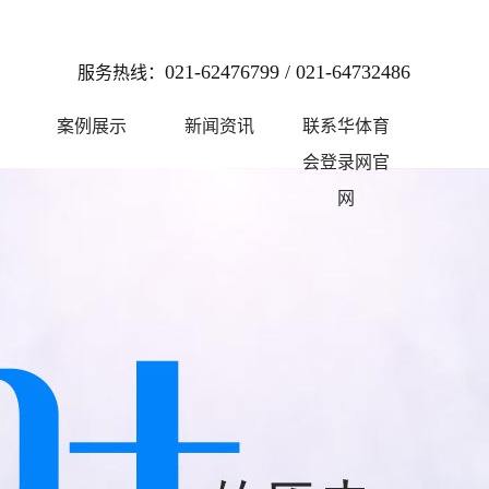
021-62476799 / 021-64732486
服务热线：
案例展示
新闻资讯
联系华体育
会登录网官
网