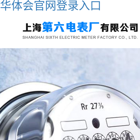
华体会官网登录入口