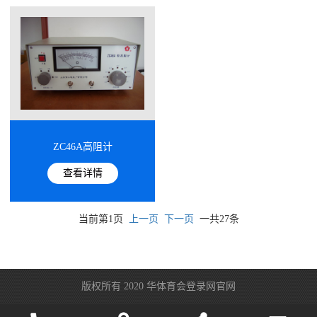
ZC46A高阻计
查看详情
当前第1页
上一页
下一页
一共27条
版权所有 2020 华体育会登录网官网