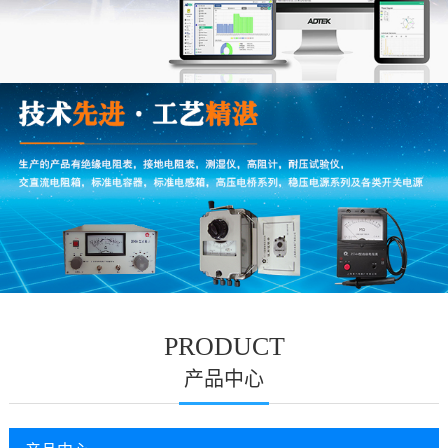
PRODUCT
产品中心