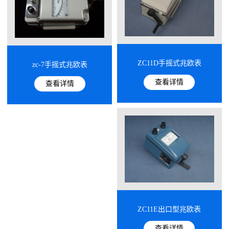
ZC11D手摇式兆欧表
zc-7手摇式兆欧表
查看详情
查看详情
ZC11E出口型兆欧表
查看详情