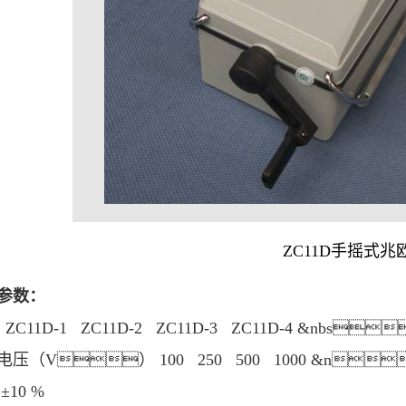
ZC11D手摇式兆
参数：
 ZC11D-1 ZC11D-2 ZC11D-3 ZC11D-4 &nbs
压（V） 100 250 500 1000 &nb
±10 %