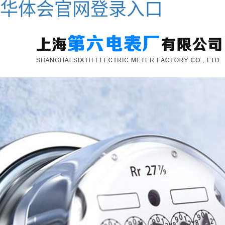
华体会官网登录入口