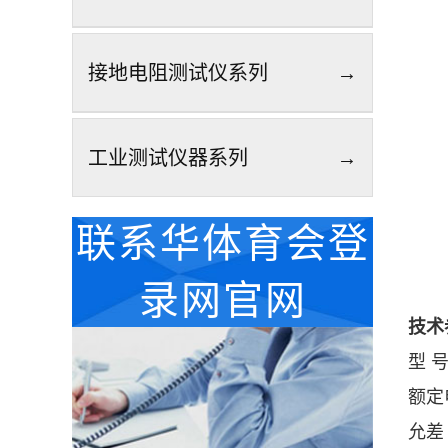
接地电阻测试仪系列
→
工业测试仪器系列
→
联系华体育会登
录网官网
技术
型 号
额定电
允差 