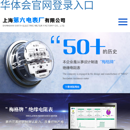
华体会官网登录入口