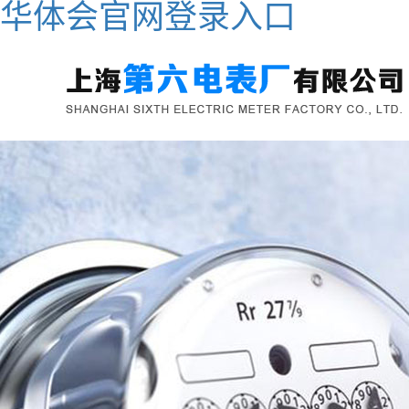
华体会官网登录入口